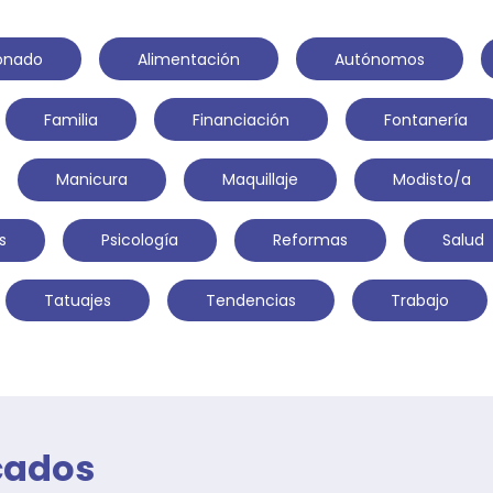
ionado
Alimentación
Autónomos
Familia
Financiación
Fontanería
Manicura
Maquillaje
Modisto/a
s
Psicología
Reformas
Salud
Tatuajes
Tendencias
Trabajo
cados