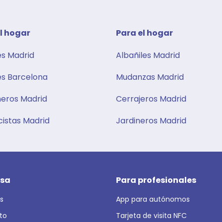
l hogar
Para el hogar​
es Madrid
Albañiles Madrid
es Barcelona
Mudanzas Madrid
eros Madrid
Cerrajeros Madrid
cistas Madrid
Jardineros Madrid
sa
Para profesionales
s
App para autónomos
to
Tarjeta de visita NFC