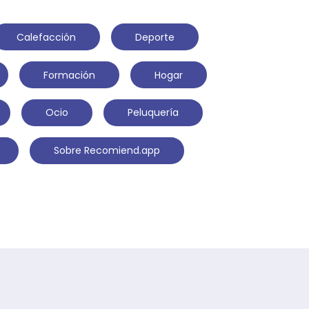
Calefacción
Deporte
Formación
Hogar
Ocio
Peluquería
Sobre Recomiend.app