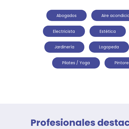
Abogados
Aire acondic
Electricista
Estética
Jardinería
Logopeda
Pilates / Yoga
Pintore
Profesionales desta