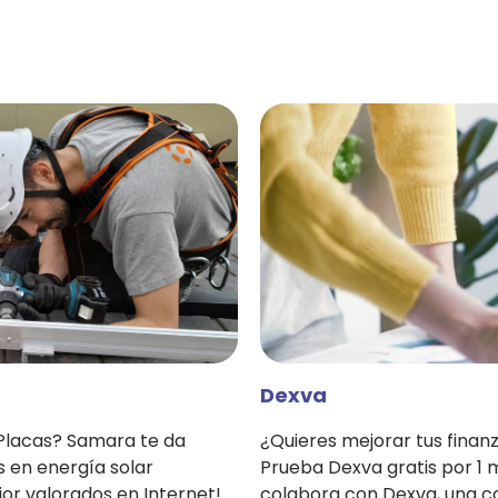
Dexva
 Placas? Samara te da
¿Quieres mejorar tus finan
 en energía solar
Prueba Dexva gratis por 1 
ejor valorados en Internet!
colabora con Dexva, una c