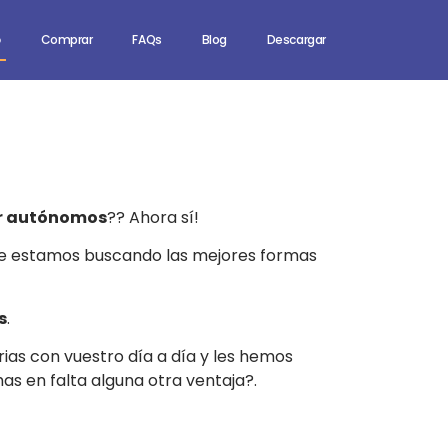
o
Comprar
FAQs
Blog
Descargar
er autónomos
??
Ahora sí!
pre estamos buscando las mejores formas
s
.
 con vuestro día a día y les hemos
as en falta alguna otra ventaja?.