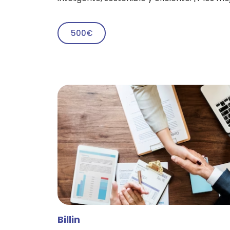
500€
Billin