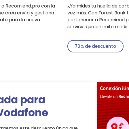
r a Recomiend.pro con la
¿Ya mides tu huella de car
que crea envía y gestiona
vez más. Con Forest Bank 
árate para la nueva
pertenecer a Recomiend.pro
servicio que permite medir 
70% de descuento
tada para
Vodafone
traemos este descuento único que