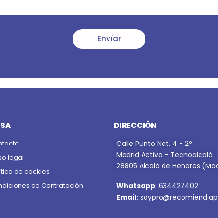
Envíar
ESA
DIRECCIÓN
ntacto
Calle Punto Net, 4 - 2º
Madrid Activa - Tecnoalcalá
so legal
28805 Alcalá de Henares (Mad
ítica de cookies
diciones de Contratación
Whatsapp
: 634427402
Email:
soypro@recomiend.ap