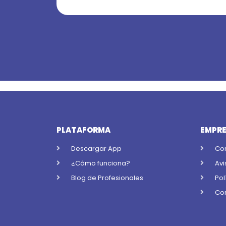
PLATAFORMA
EMPR
Descargar App
Co
¿Cómo funciona?
Avi
Blog de Profesionales
Pol
Con